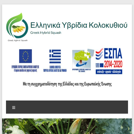
στο
Μετάβαση
περιεχόμενο
στο
περιεχόμενο
Ελληνικά
Υβρίδια
Κολοκυθιού
Greek
Hybrid
Squash
Μενού