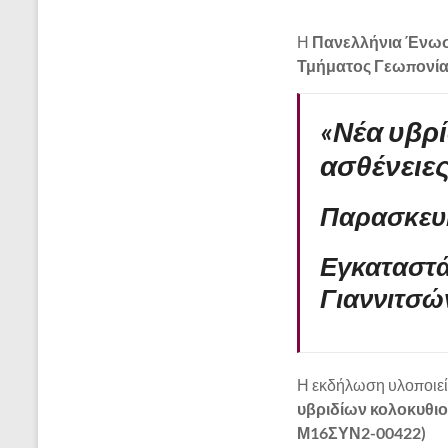
Η
Πανελλήνια Ένωσ
Τμήματος Γεωπονία
«Νέα υβρί
ασθένειες
Παρασκευή
Εγκαταστά
Γιαννιτσώ
Η εκδήλωση υλοποιείτα
υβριδίων κολοκυθιο
Μ16ΣΥΝ2-00422)