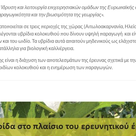
 «Ίδρυση και λειτουργία επιχειρησιακών ομάδων της Ευρωπαϊκή
αραγωγικότητα και την βιωσιμότητα της γεωργίας».
οποιείται σε τρεις περιοχές της χώρας (Αιτωλοακαρνανία, Ηλεί
ιλέγονται υβρίδια κολοκυθιού που δίνουν υψηλή παραγωγή και είν
 και του ωιδίο. Τα υβρίδια αυτά απαιτούν μηδενικούς ως ελάχισ
ατάλληλα για βιολογική καλλιέργεια.
 είναι η διάχυση των αποτελεσμάτων της έρευνας σχετικά με τη
ιδίων κολοκυθιού και η ενημέρωση των παραγωγών.