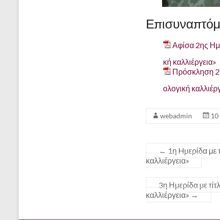
Επισυναπτόμ
Αφίσα 2ης Ημε
κή καλλιέργεια»
Πρόσκληση 2ης
ολογική καλλιέρ
webadmin
10
←
1η Hμερίδα με τ
καλλιέργεια»
3η Ημερίδα με τίτ
καλλιέργεια»
→