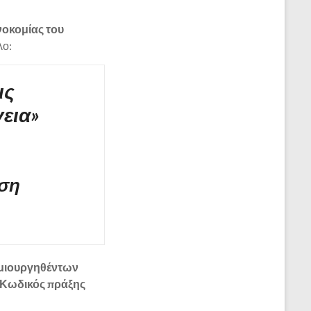
οκομίας του
λο:
ις
γεια»
ύση
μιουργηθέντων
 (Κωδικός πράξης