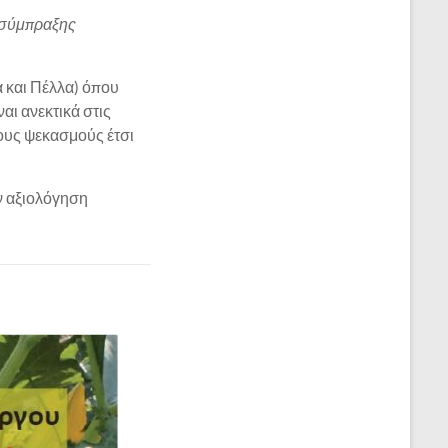
ς σύμπραξης
α και Πέλλα) όπου
αι ανεκτικά στις
τους ψεκασμούς έτσι
ν αξιολόγηση